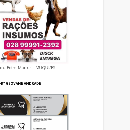
irro Entre Morros - MUQUI/ES
DR° GEOVANE ANDRADE