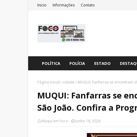
Inicio
Informações
Contato
POLÍTICA
POLÍCIA
ESTADO
DESTAQ
Página inicial
cidade
MUQUI: Fanfarras se encontram du
MUQUI: Fanfarras se en
São João. Confira a Pro
Muqui em Foco
Junho 18, 2026