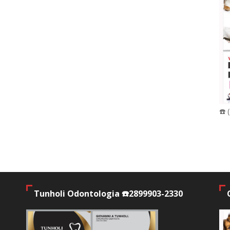
☎️ 
Tunholi Odontologia ☎️2899903-2330