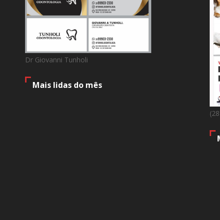
Dr Giovanni Tunholi
Mais lidas do mês
(2