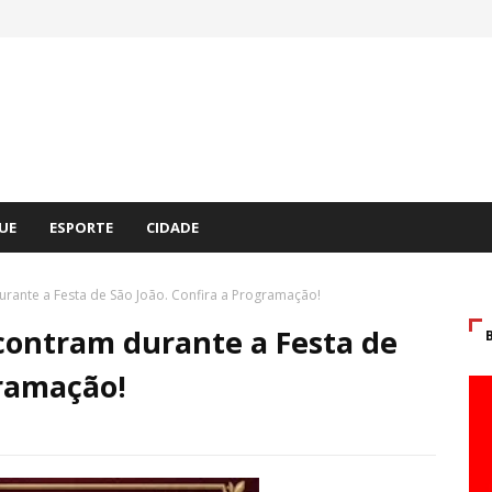
UE
ESPORTE
CIDADE
rante a Festa de São João. Confira a Programação!
contram durante a Festa de
gramação!