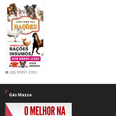
☎️ (28) 99991-2392
Gás Mazza