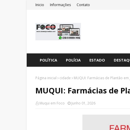
Inicio
Informações
Contato
POLÍTICA
POLÍCIA
ESTADO
DESTAQ
Página inicial
cidade
MUQUI: Farmácias de Plantão em 
MUQUI: Farmácias de Pl
Muqui em Foco
Junho 01, 2026