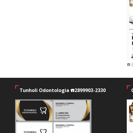
☎️ 
Tunholi Odontologia ☎️2899903-2330