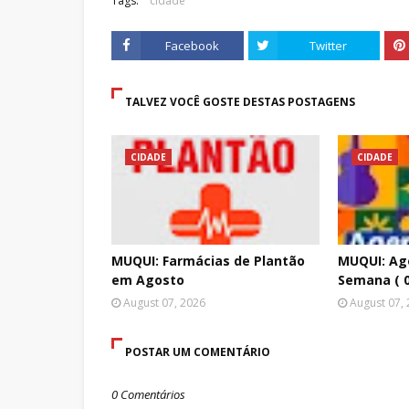
Tags:
cidade
Facebook
Twitter
TALVEZ VOCÊ GOSTE DESTAS POSTAGENS
CIDADE
CIDADE
MUQUI: Farmácias de Plantão
MUQUI: Age
em Agosto
Semana ( 0
August 07, 2026
August 07,
POSTAR UM COMENTÁRIO
0 Comentários