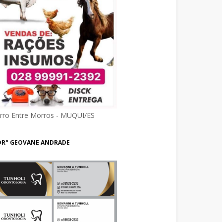
irro Entre Morros - MUQUI/ES
DR° GEOVANE ANDRADE