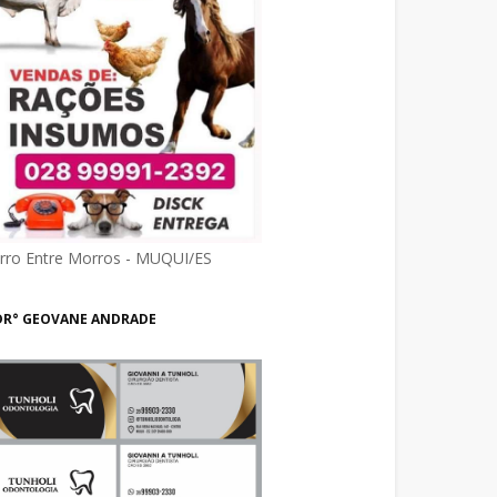
irro Entre Morros - MUQUI/ES
DR° GEOVANE ANDRADE