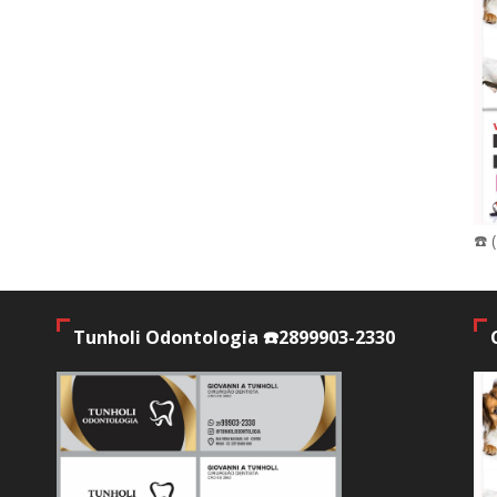
☎️ 
Tunholi Odontologia ☎️2899903-2330