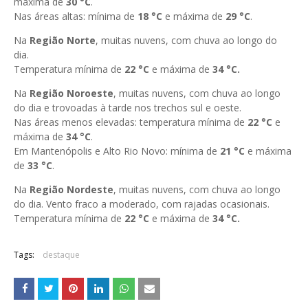
máxima de
30
°C
.
Nas áreas altas: mínima de
18 °C
e máxima de
29 °C
.
Na
Região Norte
, muitas nuvens, com chuva ao longo do
dia.
Temperatura mínima de
22
°C
e máxima de
34
°C.
Na
Região Noroeste
, muitas nuvens, com chuva ao longo
do dia e trovoadas à tarde nos trechos sul e oeste.
Nas áreas menos elevadas: temperatura mínima de
22
°C
e
máxima de
34 °C
.
Em Mantenópolis e Alto Rio Novo: mínima de
21
°C
e máxima
de
33 °C
.
Na
Região Nordeste
, muitas nuvens, com chuva ao longo
do dia. Vento fraco a moderado, com rajadas ocasionais.
Temperatura mínima de
22
°C
e máxima de
34
°C.
Tags:
destaque