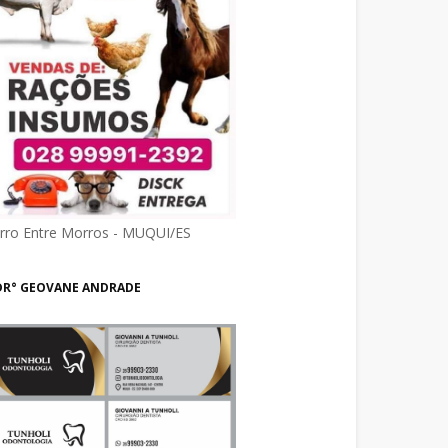
irro Entre Morros - MUQUI/ES
DR° GEOVANE ANDRADE