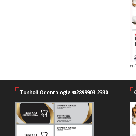
☎️ 
Tunholi Odontologia ☎️2899903-2330