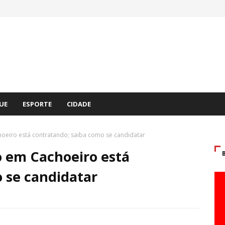
UE
ESPORTE
CIDADE
eiro está contratando; saiba como se candidatar
 em Cachoeiro está
 se candidatar