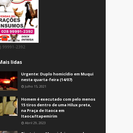
8) 99991-2392
Mais lidas
Urgente: Duplo homicídio em Muqui
nesta quarta-feira (14/07)
Julho 15, 2021
Homem é executado com pelo menos
15 tiros dentro de uma Hilux preta,
na Praça de Itaoca em
Itaoca/Itapemirim
Abril 29, 2023