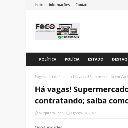
Inicio
Informações
Contato
POLÍTICA
POLÍCIA
ESTADO
DESTAQ
Página inicial
últimas
Há vagas! Supermercado em Cacho
Há vagas! Supermercado
contratando; saiba como
Muqui em Foco
Agosto 19, 2025
Oportunidades