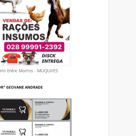
irro Entre Morros - MUQUI/ES
DR° GEOVANE ANDRADE