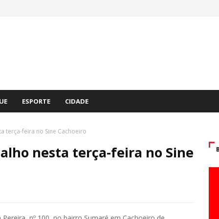
UE
ESPORTE
CIDADE
a terça-feira no Sine Cachoeiro
alho nesta terça-feira no Sine
 Pereira, nº 100, no bairro Sumaré em Cachoeiro de