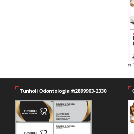
☎️ 
Tunholi Odontologia ☎️2899903-2330