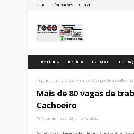
Inicio
Informações
Contato
POLÍTICA
POLÍCIA
ESTADO
DESTAQ
Página inicial
últimas
Mais de 80 vagas de trabalho nest
Mais de 80 vagas de trab
Cachoeiro
Muqui em Foco
Junho 16, 2025
As pessoas interessadas devem ir até a Rua Costa