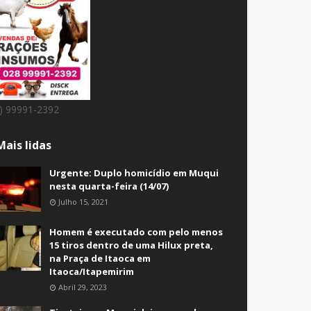
8) 99991-2392
Mais lidas
Urgente: Duplo homicídio em Muqui
nesta quarta-feira (14/07)
Julho 15, 2021
Homem é executado com pelo menos
15 tiros dentro de uma Hilux preta,
na Praça de Itaoca em
Itaoca/Itapemirim
Abril 29, 2023