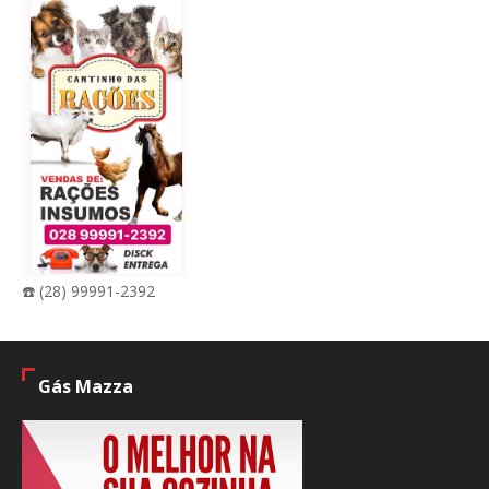
☎️ (28) 99991-2392
Gás Mazza