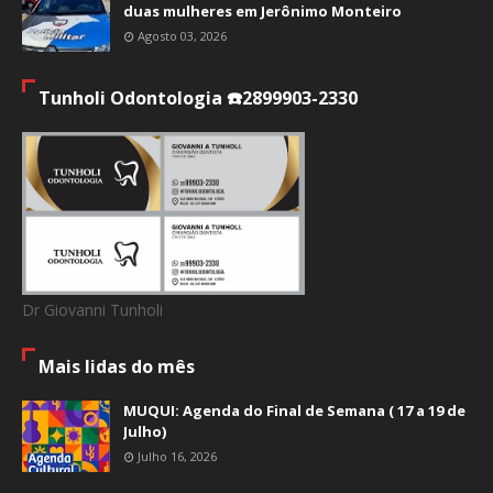
duas mulheres em Jerônimo Monteiro
Agosto 03, 2026
Tunholi Odontologia ☎️2899903-2330
Dr Giovanni Tunholi
Mais lidas do mês
MUQUI: Agenda do Final de Semana ( 17 a 19 de
Julho)
Julho 16, 2026