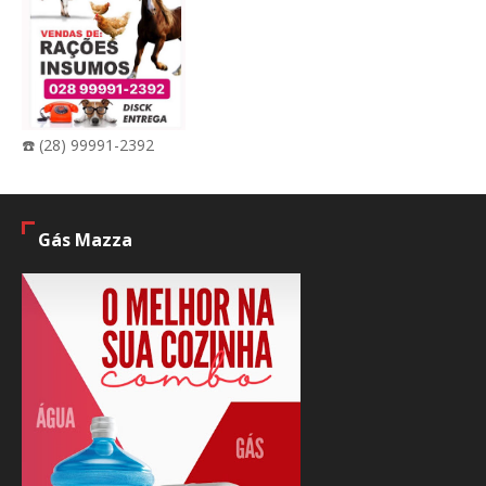
☎️ (28) 99991-2392
Gás Mazza