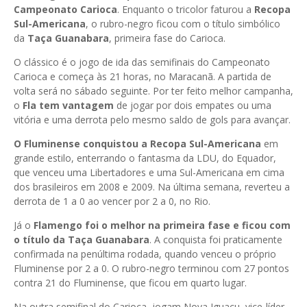
Campeonato Carioca
. Enquanto o tricolor faturou a
Recopa
Sul-Americana
, o rubro-negro ficou com o título simbólico
da
Taça Guanabara
, primeira fase do Carioca.
O clássico é o jogo de ida das semifinais do Campeonato
Carioca e começa às 21 horas, no Maracanã. A partida de
volta será no sábado seguinte. Por ter feito melhor campanha,
o
Fla tem vantagem
de jogar por dois empates ou uma
vitória e uma derrota pelo mesmo saldo de gols para avançar.
O Fluminense conquistou a Recopa Sul-Americana
em
grande estilo, enterrando o fantasma da LDU, do Equador,
que venceu uma Libertadores e uma Sul-Americana em cima
dos brasileiros em 2008 e 2009. Na última semana, reverteu a
derrota de 1 a 0 ao vencer por 2 a 0, no Rio.
Já o
Flamengo foi o melhor na primeira fase e ficou com
o título da Taça Guanabara
. A conquista foi praticamente
confirmada na penúltima rodada, quando venceu o próprio
Fluminense por 2 a 0. O rubro-negro terminou com 27 pontos
contra 21 do Fluminense, que ficou em quarto lugar.
Na outra semifinal do Carioca, jogam Nova Iguaçu, vice-líder