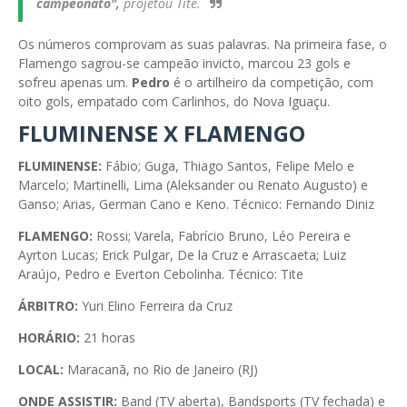
campeonato",
projetou Tite.
Os números comprovam as suas palavras. Na primeira fase, o
Flamengo sagrou-se campeão invicto, marcou 23 gols e
sofreu apenas um.
Pedro
é o artilheiro da competição, com
oito gols, empatado com Carlinhos, do Nova Iguaçu.
FLUMINENSE X FLAMENGO
FLUMINENSE:
Fábio; Guga, Thiago Santos, Felipe Melo e
Marcelo; Martinelli, Lima (Aleksander ou Renato Augusto) e
Ganso; Arias, German Cano e Keno. Técnico: Fernando Diniz
FLAMENGO:
Rossi; Varela, Fabrício Bruno, Léo Pereira e
Ayrton Lucas; Erick Pulgar, De la Cruz e Arrascaeta; Luiz
Araújo, Pedro e Everton Cebolinha. Técnico: Tite
ÁRBITRO:
Yuri Elino Ferreira da Cruz
HORÁRIO:
21 horas
LOCAL:
Maracanã, no Rio de Janeiro (RJ)
ONDE ASSISTIR:
Band (TV aberta), Bandsports (TV fechada) e