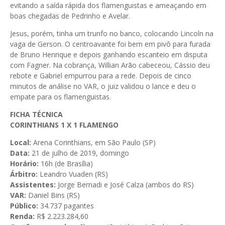
evitando a saída rápida dos flamenguistas e ameaçando em
boas chegadas de Pedrinho e Avelar.
Jesus, porém, tinha um trunfo no banco, colocando Lincoln na
vaga de Gerson. O centroavante foi bem em pivô para furada
de Bruno Henrique e depois ganhando escanteio em disputa
com Fagner. Na cobrança, Willian Arão cabeceou, Cássio deu
rebote e Gabriel empurrou para a rede. Depois de cinco
minutos de análise no VAR, o juiz validou o lance e deu o
empate para os flamenguistas.
FICHA TÉCNICA
CORINTHIANS 1 X 1 FLAMENGO
Local:
Arena Corinthians, em São Paulo (SP)
Data:
21 de julho de 2019, domingo
Horário:
16h (de Brasília)
Árbitro:
Leandro Vuaden (RS)
Assistentes:
Jorge Bernadi e José Calza (ambos do RS)
VAR:
Daniel Bins (RS)
Público:
34.737 pagantes
Renda:
R$ 2.223.284,60