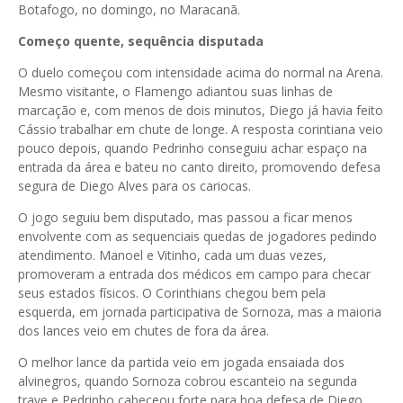
Botafogo, no domingo, no Maracanã.
Começo quente, sequência disputada
O duelo começou com intensidade acima do normal na Arena.
Mesmo visitante, o Flamengo adiantou suas linhas de
marcação e, com menos de dois minutos, Diego já havia feito
Cássio trabalhar em chute de longe. A resposta corintiana veio
pouco depois, quando Pedrinho conseguiu achar espaço na
entrada da área e bateu no canto direito, promovendo defesa
segura de Diego Alves para os cariocas.
O jogo seguiu bem disputado, mas passou a ficar menos
envolvente com as sequenciais quedas de jogadores pedindo
atendimento. Manoel e Vitinho, cada um duas vezes,
promoveram a entrada dos médicos em campo para checar
seus estados físicos. O Corinthians chegou bem pela
esquerda, em jornada participativa de Sornoza, mas a maioria
dos lances veio em chutes de fora da área.
O melhor lance da partida veio em jogada ensaiada dos
alvinegros, quando Sornoza cobrou escanteio na segunda
trave e Pedrinho cabeceou forte para boa defesa de Diego