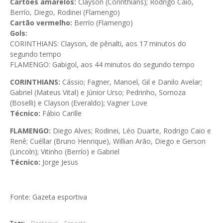
Cartões amarelos:
Clayson (Corinthians); Rodrigo Caio,
Berrío, Diego, Rodinei (Flamengo)
Cartão vermelho:
Berrío (Flamengo)
Gols:
CORINTHIANS: Clayson, de pênalti, aos 17 minutos do
segundo tempo
FLAMENGO: Gabigol, aos 44 minutos do segundo tempo
CORINTHIANS:
Cássio; Fagner, Manoel, Gil e Danilo Avelar;
Gabriel (Mateus Vital) e Júnior Urso; Pedrinho, Sornoza
(Boselli) e Clayson (Everaldo); Vagner Love
Técnico:
Fábio Carille
FLAMENGO:
Diego Alves; Rodinei, Léo Duarte, Rodrigo Caio e
Renê; Cuéllar (Bruno Henrique), Willian Arão, Diego e Gerson
(Lincoln); Vitinho (Berrío) e Gabriel
Técnico:
Jorge Jesus
Fonte: Gazeta esportiva