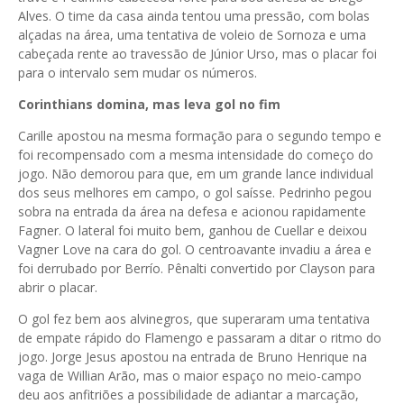
Alves. O time da casa ainda tentou uma pressão, com bolas
alçadas na área, uma tentativa de voleio de Sornoza e uma
cabeçada rente ao travessão de Júnior Urso, mas o placar foi
para o intervalo sem mudar os números.
Corinthians domina, mas leva gol no fim
Carille apostou na mesma formação para o segundo tempo e
foi recompensado com a mesma intensidade do começo do
jogo. Não demorou para que, em um grande lance individual
dos seus melhores em campo, o gol saísse. Pedrinho pegou
sobra na entrada da área na defesa e acionou rapidamente
Fagner. O lateral foi muito bem, ganhou de Cuellar e deixou
Vagner Love na cara do gol. O centroavante invadiu a área e
foi derrubado por Berrío. Pênalti convertido por Clayson para
abrir o placar.
O gol fez bem aos alvinegros, que superaram uma tentativa
de empate rápido do Flamengo e passaram a ditar o ritmo do
jogo. Jorge Jesus apostou na entrada de Bruno Henrique na
vaga de Willian Arão, mas o maior espaço no meio-campo
deu aos anfitriões a possibilidade de adiantar a marcação,