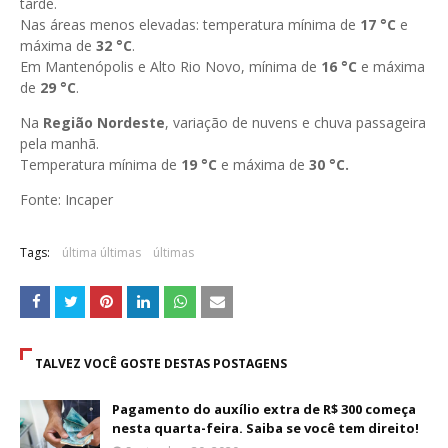
tarde.
Nas áreas menos elevadas: temperatura mínima de
17
°C
e
máxima de
32 °C
.
Em Mantenópolis e Alto Rio Novo, mínima de
16 °C
e máxima
de
29
°C
.
Na
Região Nordeste
, variação de nuvens e chuva passageira
pela manhã.
Temperatura mínima de
19 °C
e máxima de
30 °C
.
Fonte: Incaper
Tags:
última últimas
últimas
TALVEZ VOCÊ GOSTE DESTAS POSTAGENS
Pagamento do auxílio extra de R$ 300 começa
nesta quarta-feira. Saiba se você tem direito!