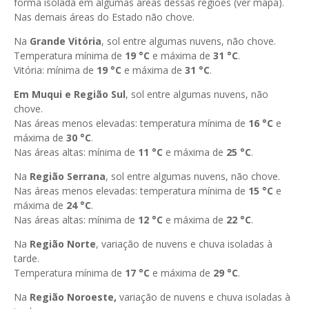
forma isolada em algumas áreas dessas regiões (ver mapa).
Nas demais áreas do Estado não chove.
Na
Grande Vitória
, sol entre algumas nuvens, não chove.
Temperatura mínima de
19 °C
e máxima de
31
°C
.
Vitória: mínima de
19 °C
e máxima de
31
°C
.
Em Muqui e Região Sul
, sol entre algumas nuvens, não
chove.
Nas áreas menos elevadas: temperatura mínima de
16
°C
e
máxima de
30
°C
.
Nas áreas altas: mínima de
11 °C
e máxima de
25 °C
.
Na
Região Serrana
, sol entre algumas nuvens, não chove.
Nas áreas menos elevadas: temperatura mínima de
15
°C
e
máxima de
24 °C
.
Nas áreas altas: mínima de
12 °C
e máxima de
22 °C
.
Na
Região Norte
, variação de nuvens e chuva isoladas à
tarde.
Temperatura mínima de
17
°C
e máxima de
29
°C
.
Na
Região Noroeste,
variação de nuvens e chuva isoladas à