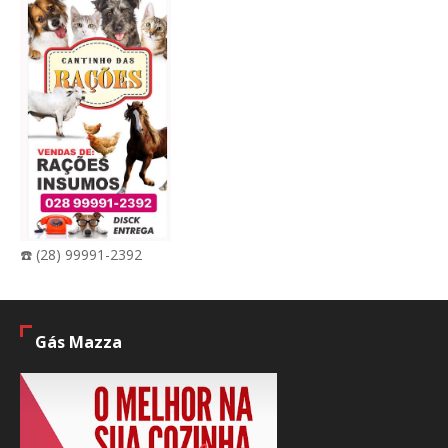
☎️ (28) 99991-2392
Gás Mazza