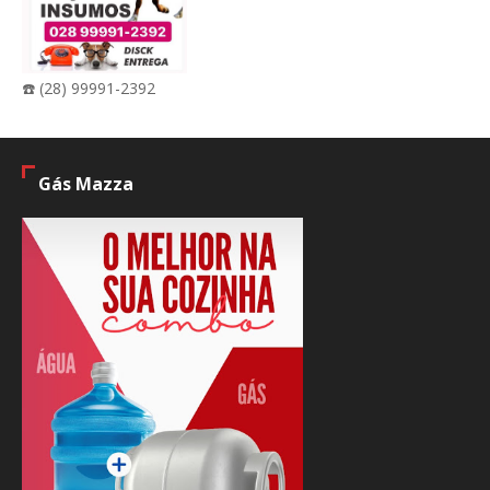
☎️ (28) 99991-2392
Gás Mazza