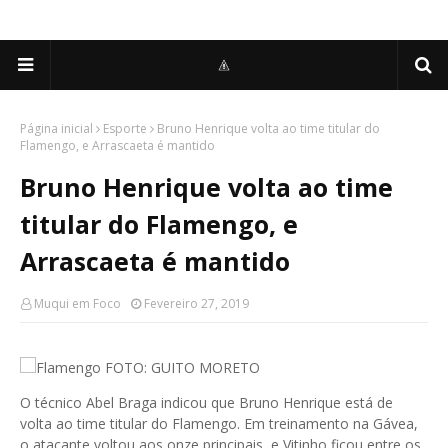
Página inicial
Esporte
Bruno Henrique volta ao time titular do
Flamengo, e Arrascaeta é mantido
Bruno Henrique volta ao time
titular do Flamengo, e
Arrascaeta é mantido
Muqui em Foco
Fevereiro 27, 2019
Flamengo FOTO: GUITO MORETO
O técnico Abel Braga indicou que Bruno Henrique está de
volta ao time titular do Flamengo. Em treinamento na Gávea,
o atacante voltou aos onze principais, e Vitinho ficou entre os