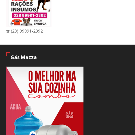
☎️ (28) 99991-2392
Gás Mazza