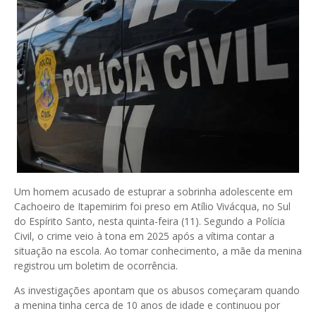
Um homem acusado de estuprar a sobrinha adolescente em
Cachoeiro de Itapemirim foi preso em Atílio Vivácqua, no Sul
do Espírito Santo, nesta quinta-feira (11). Segundo a Polícia
Civil, o crime veio à tona em 2025 após a vítima contar a
situação na escola. Ao tomar conhecimento, a mãe da menina
registrou um boletim de ocorrência.
As investigações apontam que os abusos começaram quando
a menina tinha cerca de 10 anos de idade e continuou por