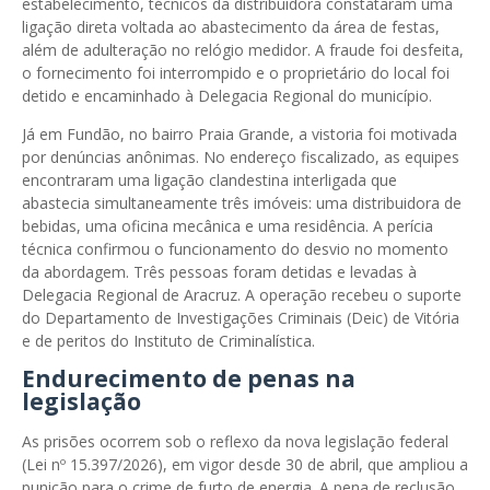
estabelecimento, técnicos da distribuidora constataram uma
ligação direta voltada ao abastecimento da área de festas,
além de adulteração no relógio medidor. A fraude foi desfeita,
o fornecimento foi interrompido e o proprietário do local foi
detido e encaminhado à Delegacia Regional do município.
Já em Fundão, no bairro Praia Grande, a vistoria foi motivada
por denúncias anônimas. No endereço fiscalizado, as equipes
encontraram uma ligação clandestina interligada que
abastecia simultaneamente três imóveis: uma distribuidora de
bebidas, uma oficina mecânica e uma residência. A perícia
técnica confirmou o funcionamento do desvio no momento
da abordagem. Três pessoas foram detidas e levadas à
Delegacia Regional de Aracruz. A operação recebeu o suporte
do Departamento de Investigações Criminais (Deic) de Vitória
e de peritos do Instituto de Criminalística.
Endurecimento de penas na
legislação
As prisões ocorrem sob o reflexo da nova legislação federal
(Lei nº 15.397/2026), em vigor desde 30 de abril, que ampliou a
punição para o crime de furto de energia. A pena de reclusão