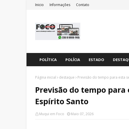
Inicio
Informações
Contato
POLÍTICA
POLÍCIA
ESTADO
DESTAQ
Página inicial
destaque
Previsão do tempo para esta sex
Previsão do tempo para e
Espírito Santo
Muqui em Foco
Maio 07, 2026