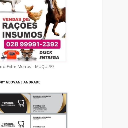
irro Entre Morros - MUQUI/ES
DR° GEOVANE ANDRADE