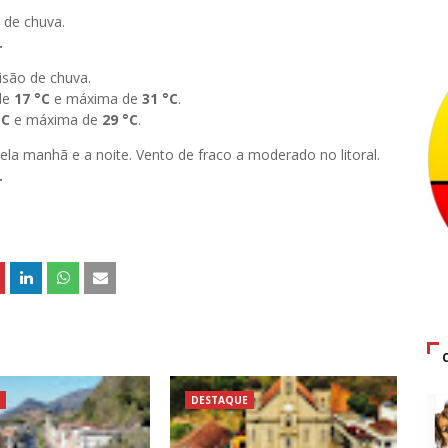
 de chuva.
.
isão de chuva.
de
17
°C
e máxima de
31 °C
.
°C
e máxima de
29 °C
.
pela manhã e a noite. Vento de fraco a moderado no litoral.
.
DESTAQUE