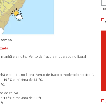
Tu
o tempo
izada
a manhã e a noite. Vento de fraco a moderado no litoral.
.
hã e a noite. no litoral. Vento de fraco a moderado no litoral.
de
19
°C
e máxima de
33 °
C
.
 °C
.
ão de chuva.
de
17
°C
e máxima de
30
°C
.
 °C
.