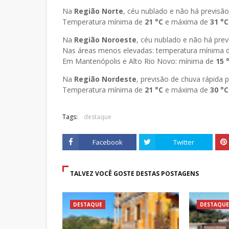
Na
Região Norte
, céu nublado e não há previsão
Temperatura mínima de
21
°C
e máxima de
31
°C
Na
Região Noroeste
, céu nublado e não há prev
Nas áreas menos elevadas: temperatura mínima 
Em Mantenópolis e Alto Rio Novo: mínima de
15
Na
Região Nordeste
, previsão de chuva rápida 
Temperatura mínima de
21
°C
e máxima de
30
°C
Tags:
destaque
Facebook
Twitter
TALVEZ VOCÊ GOSTE DESTAS POSTAGENS
DESTAQUE
DESTAQUE