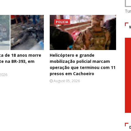
Tu
POLICIA
ta de 18 anos morre
Helicóptero e grande
te na BR-393, em
mobilização policial marcam
operação que terminou com 11
presos em Cachoeiro
 2026
August 05, 2026