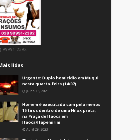
8) 99991-2392
Mais lidas
Urgente: Duplo homicídio em Muqui
nesta quarta-feira (14/07)
Julho 15, 2021
Homem é executado com pelo menos
15 tiros dentro de uma Hilux preta,
na Praça de Itaoca em
Itaoca/Itapemirim
Abril 29, 2023