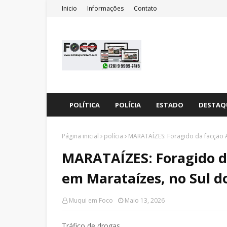
Inicio
Informações
Contato
POLÍTICA
POLÍCIA
ESTADO
DESTAQ
Página inicial
polícia
MARATAÍZES: Foragido da facção A
MARATAÍZES: Foragido da
em Marataízes, no Sul d
Muqui em Foco
Maio 13, 2026
Tráfico de drogas