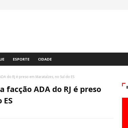
UE
ESPORTE
CIDADE
DA do RJ é preso em Marataízes, no Sul do ES
 facção ADA do RJ é preso
o ES