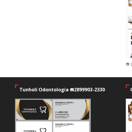
☎️ 
Tunholi Odontologia ☎️2899903-2330