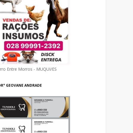
irro Entre Morros - MUQUI/ES
DR° GEOVANE ANDRADE