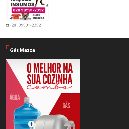
☎️ (28) 99991-2392
Gás Mazza