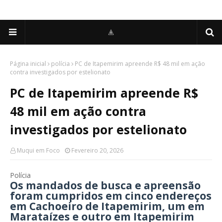
Página inicial
polícia
PC de Itapemirim apreende R$ 48 mil em ação
contra investigados por estelionato
PC de Itapemirim apreende R$
48 mil em ação contra
investigados por estelionato
Muqui em Foco
Fevereiro 20, 2026
Polícia
Os mandados de busca e apreensão
foram cumpridos em cinco endereços
em Cachoeiro de Itapemirim, um em
Marataízes e outro em Itapemirim