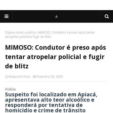
Página inicial
polícia
MIMOSO: Condutor é preso após tentar
atropelar policial e fugir de blitz
MIMOSO: Condutor é preso após
tentar atropelar policial e fugir
de blitz
Muqui em Foco
Fevereiro 02, 2026
Polícia
Suspeito foi localizado em Apiacá,
apresentava alto teor alcoólico e
responderá por tentativa de
homicídio e crime de trânsito