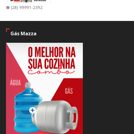
☎️ (28) 99991-2392
Gás Mazza