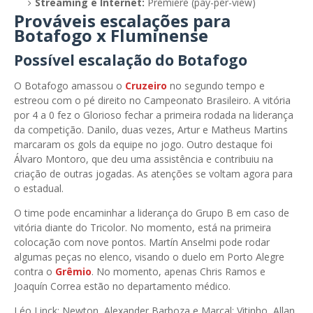
Streaming e Internet:
Premiere (pay-per-view)
Prováveis escalações para
Botafogo x Fluminense
Possível escalação do Botafogo
O Botafogo amassou o
Cruzeiro
no segundo tempo e
estreou com o pé direito no Campeonato Brasileiro. A vitória
por 4 a 0 fez o Glorioso fechar a primeira rodada na liderança
da competição. Danilo, duas vezes, Artur e Matheus Martins
marcaram os gols da equipe no jogo. Outro destaque foi
Álvaro Montoro, que deu uma assistência e contribuiu na
criação de outras jogadas. As atenções se voltam agora para
o estadual.
O time pode encaminhar a liderança do Grupo B em caso de
vitória diante do Tricolor. No momento, está na primeira
colocação com nove pontos. Martín Anselmi pode rodar
algumas peças no elenco, visando o duelo em Porto Alegre
contra o
Grêmio
. No momento, apenas Chris Ramos e
Joaquín Correa estão no departamento médico.
Léo Linck; Newton, Alexander Barboza e Marçal; Vitinho, Allan,