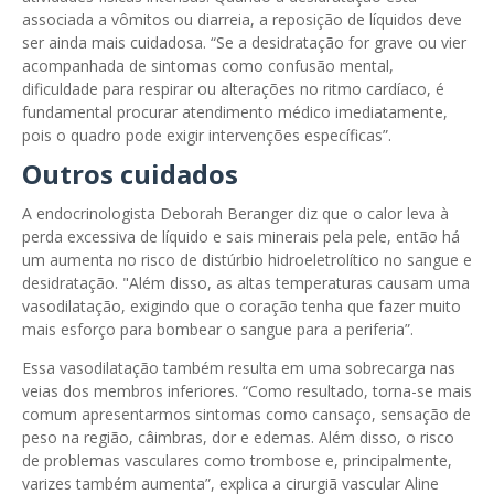
associada a vômitos ou diarreia, a reposição de líquidos deve
ser ainda mais cuidadosa. “Se a desidratação for grave ou vier
acompanhada de sintomas como confusão mental,
dificuldade para respirar ou alterações no ritmo cardíaco, é
fundamental procurar atendimento médico imediatamente,
pois o quadro pode exigir intervenções específicas”.
Outros cuidados
A endocrinologista Deborah Beranger diz que o calor leva à
perda excessiva de líquido e sais minerais pela pele, então há
um aumenta no risco de distúrbio hidroeletrolítico no sangue e
desidratação. "Além disso, as altas temperaturas causam uma
vasodilatação, exigindo que o coração tenha que fazer muito
mais esforço para bombear o sangue para a periferia”.
Essa vasodilatação também resulta em uma sobrecarga nas
veias dos membros inferiores. “Como resultado, torna-se mais
comum apresentarmos sintomas como cansaço, sensação de
peso na região, câimbras, dor e edemas. Além disso, o risco
de problemas vasculares como trombose e, principalmente,
varizes também aumenta”, explica a cirurgiã vascular Aline