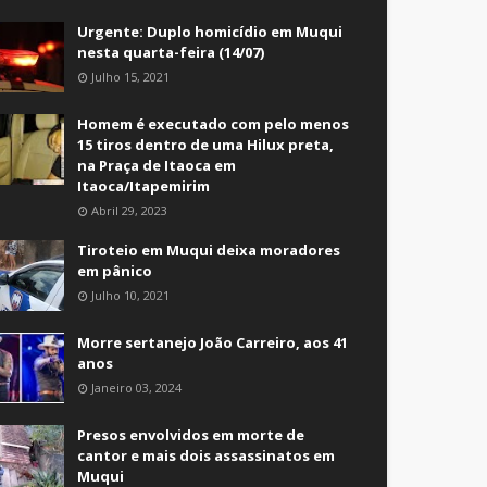
Urgente: Duplo homicídio em Muqui
nesta quarta-feira (14/07)
Julho 15, 2021
Homem é executado com pelo menos
15 tiros dentro de uma Hilux preta,
na Praça de Itaoca em
Itaoca/Itapemirim
Abril 29, 2023
Tiroteio em Muqui deixa moradores
em pânico
Julho 10, 2021
Morre sertanejo João Carreiro, aos 41
anos
Janeiro 03, 2024
Presos envolvidos em morte de
cantor e mais dois assassinatos em
Muqui