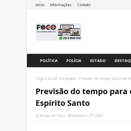
Inicio
Informações
Contato
POLÍTICA
POLÍCIA
ESTADO
DESTAQ
Página inicial
Destaque
Previsão do tempo para este D
Previsão do tempo para 
Espírito Santo
Muqui em Foco
Setembro 27, 2025