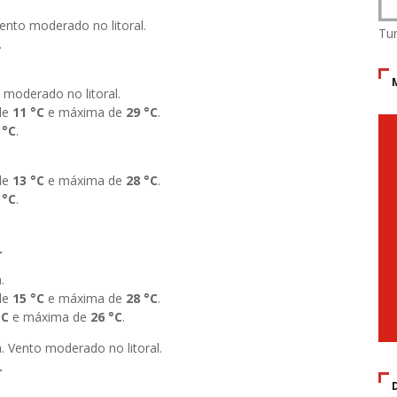
ento moderado no litoral.
Tu
.
 moderado no litoral.
de
11
°C
e máxima de
29 °
C
.
 °C
.
de
13
°C
e máxima de
28
°C
.
 °C
.
.
.
de
15
°C
e máxima de
28 °C
.
°C
e máxima de
26 °C
.
. Vento moderado no litoral.
.