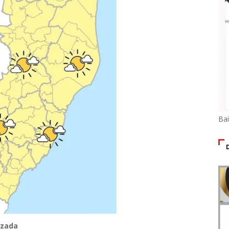
Ba
izada