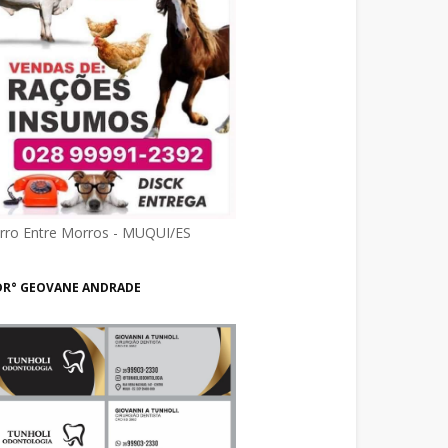
irro Entre Morros - MUQUI/ES
DR° GEOVANE ANDRADE