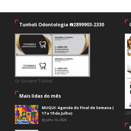
Tunholi Odontologia ☎️2899903-2330
Dr Giovanni Tunholi
Mais lidas do mês
MUQUI: Agenda do Final de Semana (
(2
17 a 19 de Julho)
Julho 16, 2026