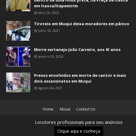
em Itaoca/Itapemirim
Abril 29, 2023
Tiroteio em Muqui deixa moradores em pânico
Julho 10, 2021
Morre sertanejo João Carreiro, aos 41 anos
Janeiro 03, 2024
Presos envolvidos em morte de cantor e mais
dois assassinatos em Muqui
Agosto 04, 2021
Home
About
Contact Us
Site desenvolvido por
Locutores profissionais para seu anúncios
Crafted with
by
TemplatesYard
| Distributed by
Gooyaabi
Templates
Clique aqui e conheça