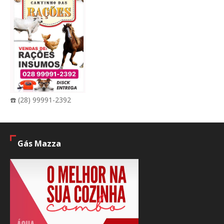
☎️ (28) 99991-2392
Gás Mazza