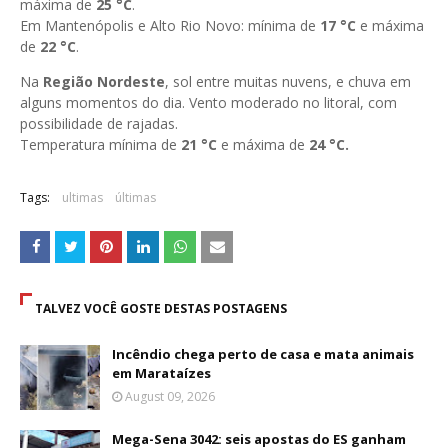
máxima de
25 °C
.
Em Mantenópolis e Alto Rio Novo: mínima de
17
°C
e máxima
de
22 °C
.
Na
Região Nordeste
, sol entre muitas nuvens, e chuva em
alguns momentos do dia. Vento moderado no litoral, com
possibilidade de rajadas.
Temperatura mínima de
21
°C
e máxima de
24
°C.
Tags:
ultimas
últimas
TALVEZ VOCÊ GOSTE DESTAS POSTAGENS
Incêndio chega perto de casa e mata animais
em Marataízes
August 09, 2026
Mega-Sena 3042: seis apostas do ES ganham