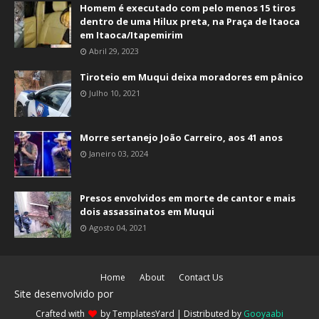
Homem é executado com pelo menos 15 tiros
dentro de uma Hilux preta, na Praça de Itaoca
em Itaoca/Itapemirim
Abril 29, 2023
Tiroteio em Muqui deixa moradores em pânico
Julho 10, 2021
Morre sertanejo João Carreiro, aos 41 anos
Janeiro 03, 2024
Presos envolvidos em morte de cantor e mais
dois assassinatos em Muqui
Agosto 04, 2021
Home
About
Contact Us
Site desenvolvido por
Crafted with
by
TemplatesYard
| Distributed by
Gooyaabi