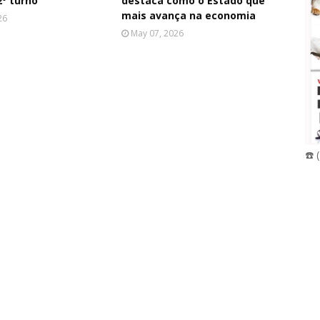
º turno
destaca como o Estado que
mais avança na economia
26
May 07, 2026
☎️ 