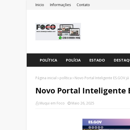
Inicio
Informações
Contato
POLÍTICA
POLÍCIA
ESTADO
DESTAQ
Página inicial
política
Novo Portal Inteligente ES.GOV já 
Novo Portal Inteligente 
Muqui em Foco
Maio 26, 2025