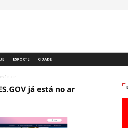
UE
ESPORTE
CIDADE
está no ar
ES.GOV já está no ar