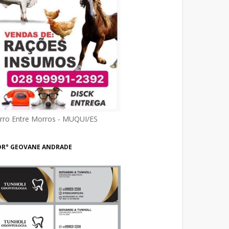
irro Entre Morros - MUQUI/ES
DR° GEOVANE ANDRADE