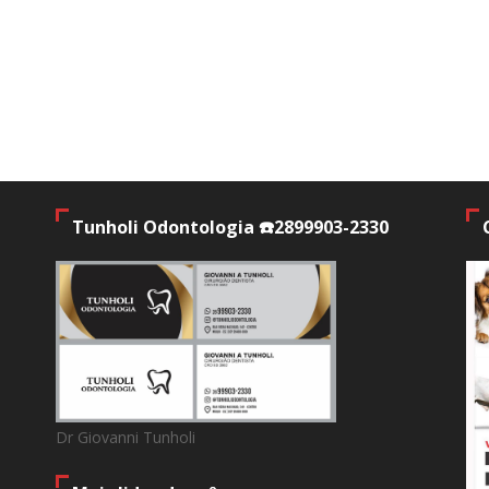
Tunholi Odontologia ☎️2899903-2330
Dr Giovanni Tunholi