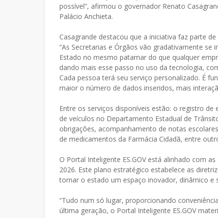
possível”, afirmou o governador Renato Casagran
Palácio Anchieta.
Casagrande destacou que a iniciativa faz parte de
“As Secretarias e Órgãos vão gradativamente se in
Estado no mesmo patamar do que qualquer empresa
dando mais esse passo no uso da tecnologia, com
Cada pessoa terá seu serviço personalizado. É fu
maior o número de dados inseridos, mais interação 
Entre os serviços disponíveis estão: o registro d
de veículos no Departamento Estadual de Trânsit
obrigações, acompanhamento de notas escolares
de medicamentos da Farmácia Cidadã, entre outr
O Portal Inteligente ES.GOV está alinhado com as
2026. Este plano estratégico estabelece as diret
tornar o estado um espaço inovador, dinâmico e s
“Tudo num só lugar, proporcionando conveniência, f
última geração, o Portal Inteligente ES.GOV materi