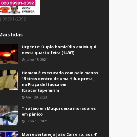
8) 99991-2392
Mais lidas
Urgente: Duplo homicídio em Muqui
nesta quarta-feira (14/07)
Julho 15, 2021
Homem é executado com pelo menos
15 tiros dentro de uma Hilux preta,
na Praça de Itaoca em
Itaoca/Itapemirim
Abril 29, 2023
Tiroteio em Muqui deixa moradores
em pânico
Julho 10, 2021
Morre sertanejo João Carreiro, aos 41