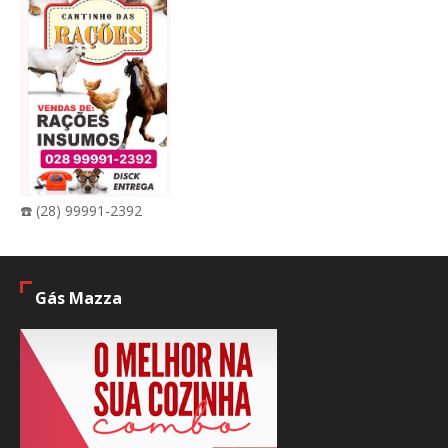
☎️ (28) 99991-2392
Gás Mazza