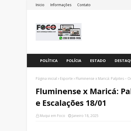
Inicio
Informações
Contato
POLÍTICA
POLÍCIA
ESTADO
DESTAQ
Página inicial
Esporte
Fluminense x Maricá: Palpites – O
Fluminense x Maricá: Pal
e Escalações 18/01
Muqui em Foco
Janeiro 18, 2025