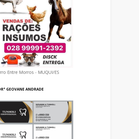
irro Entre Morros - MUQUI/ES
DR° GEOVANE ANDRADE