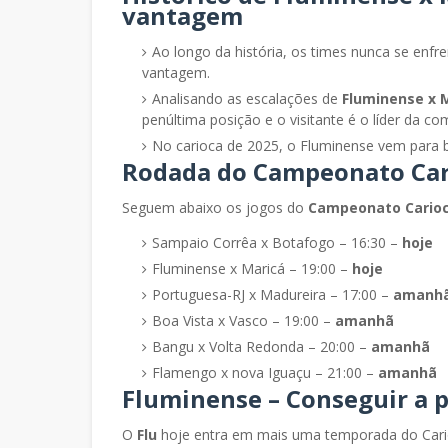
vantagem
Ao longo da história, os times nunca se enf
vantagem.
Analisando as escalações de
Fluminense x 
penúltima posição e o visitante é o líder da co
No carioca de 2025, o Fluminense vem para bu
Rodada do Campeonato Car
Seguem abaixo os jogos do
Campeonato Cario
Sampaio Corrêa x Botafogo – 16:30 –
hoje
Fluminense x Maricá – 19:00 –
hoje
Portuguesa-RJ x Madureira – 17:00 –
amanh
Boa Vista x Vasco – 19:00 –
amanhã
Bangu x Volta Redonda – 20:00 –
amanhã
Flamengo x nova Iguaçu – 21:00 –
amanhã
Fluminense – Conseguir a p
O
Flu
hoje entra em mais uma temporada do Carioc