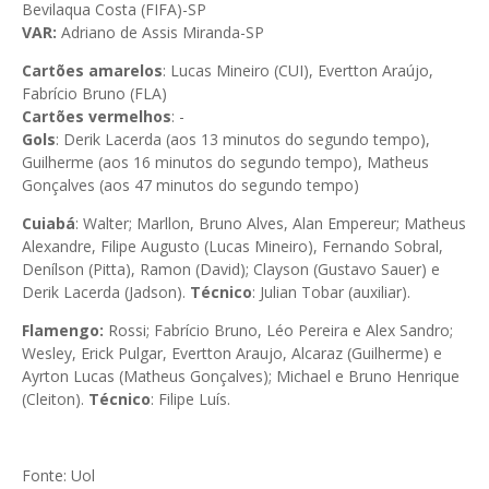
Bevilaqua Costa (FIFA)-SP
VAR:
Adriano de Assis Miranda-SP
Cartões amarelos
: Lucas Mineiro (CUI), Evertton Araújo,
Fabrício Bruno (FLA)
Cartões vermelhos
: -
Gols
: Derik Lacerda (aos 13 minutos do segundo tempo),
Guilherme (aos 16 minutos do segundo tempo), Matheus
Gonçalves (aos 47 minutos do segundo tempo)
Cuiabá
: Walter; Marllon, Bruno Alves, Alan Empereur; Matheus
Alexandre, Filipe Augusto (Lucas Mineiro), Fernando Sobral,
Denílson (Pitta), Ramon (David); Clayson (Gustavo Sauer) e
Derik Lacerda (Jadson).
Técnico
: Julian Tobar (auxiliar).
Flamengo:
Rossi; Fabrício Bruno, Léo Pereira e Alex Sandro;
Wesley, Erick Pulgar, Evertton Araujo, Alcaraz (Guilherme) e
Ayrton Lucas (Matheus Gonçalves); Michael e Bruno Henrique
(Cleiton).
Técnico
: Filipe Luís.
Fonte: Uol