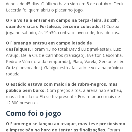
depois de 45 dias.
O último havia sido em 5 de outubro. Derik
Lacerda foi quem abriu o placar no jogo.
O Fla volta a entrar em campo na terça-feira, às 20h,
quando visita o Fortaleza, terceiro colocado.
O Cuiabá
joga no sábado, às 19h30, contra o Juventude, fora de casa.
O Flamengo entrou em campo lotado de
desfalques.
Foram 13 no total: David Luiz (mal-estar), Luiz
Araújo, De la Cruz e Carlinhos (transição), Everton Cebolinha,
Pedro e Viña (fora da temporada), Plata, Varela, Gerson e Léo
Ortiz (convocados). Gabigol está afastado e volta na próxima
rodada.
O estádio estava com maioria de rubro-negros, mas
público bem baixo.
Com preços altos, a arena não encheu,
mas a torcida do Fla se fez presente. Foram pouco mais de
12.800 presentes.
Como foi o jogo
O Flamengo se lançou ao ataque, mas teve preciosismo
e imprecisão na hora de tentar as finalizações
. Foram