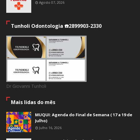
Agosto 07, 2026
Tunholi Odontologia ☎️2899903-2330
Dr Giovanni Tunholi
Mais lidas do mês
MUQUI: Agenda do Final de Semana ( 17 a 19 de
Julho)
Julho 16, 2026