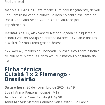
finalizou mal.
Não valeu
. Aos 23, Pitta recebeu um belo lançamento, deixou
Léo Pereira no chão e colocou a bola no canto esquerdo de
Rossi. Após análise do VAR, o gol foi anulado por
impedimento.
Incrível
. Aos 37, Alex Sandro fez boa jogada na esquerda e
achou Evertton Araújo na entrada da área. O volante finalizou,
e Walter fez mais uma grande defesa.
1x2
. Aos 47, Marllon deu bobeada, Michael ficou com a bola e
cruzou para Matheus Gonçalves, que marcou o segundo do
Fla.
Ficha técnica
Cuiabá 1 x 2 Flamengo -
Brasileirão
Data e hora:
20 de novembro de 2024, às 19h
Local
: Arena Pantanal, Cuiabá (MT)
Árbitra
: Edina Alves Batista (FIFA)-SP
Assistentes
: Marcelo Carvalho Van Gasse-SP e Fabrini