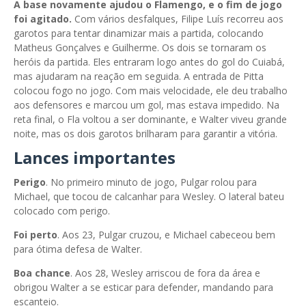
A base novamente ajudou o Flamengo, e o fim de jogo
foi agitado.
Com vários desfalques, Filipe Luís recorreu aos
garotos para tentar dinamizar mais a partida, colocando
Matheus Gonçalves e Guilherme. Os dois se tornaram os
heróis da partida. Eles entraram logo antes do gol do Cuiabá,
mas ajudaram na reação em seguida. A entrada de Pitta
colocou fogo no jogo. Com mais velocidade, ele deu trabalho
aos defensores e marcou um gol, mas estava impedido. Na
reta final, o Fla voltou a ser dominante, e Walter viveu grande
noite, mas os dois garotos brilharam para garantir a vitória.
Lances importantes
Perigo
. No primeiro minuto de jogo, Pulgar rolou para
Michael, que tocou de calcanhar para Wesley. O lateral bateu
colocado com perigo.
Foi perto
. Aos 23, Pulgar cruzou, e Michael cabeceou bem
para ótima defesa de Walter.
Boa chance
. Aos 28, Wesley arriscou de fora da área e
obrigou Walter a se esticar para defender, mandando para
escanteio.