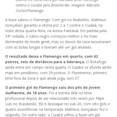
contra o Cuiabá pelo Brasileirão.
Imagem: Marcelo
Cortes/Flamengo
A base salvou o Flamengo. Com gol no finalzinho, Matheus
Gonçalves garantiu a vitória por 2 a 1 contra o Cuiabá, na
noite desta quarta-feira, na Arena Pantanal. Em partida pela
34ª rodada, o rubro-negro começou melhor e foi mais
dominante de modo geral, mas os donos da casa assustaram
com as bolas longas e tiveram até um gol anulado.
O resultado deixa o Flamengo em quarto, com 62
pontos, seis de distância para a liderança.
O Botafogo
ainda entra em campo nesta quarta. O Cuiabá se afunda ainda
mais em penúltimo, com 29 pontos. O Fluminense, primeiro
time fora da zona e que ainda joga, tem 37.
O primeiro gol do Flamengo saiu dos pés do jovem
Guilherme, de 18 anos.
Foi a estreia dele no time
profissional depois de ser relacionado três vezes por Filipe
Luís no Brasileirão. Ele é destaque no sub-20, com oito gols e
quatro assistências na temporada. Matheus Gonçalves fez o
segundo. Do outro lado, o
Cuiabá voltou a fazer um gol