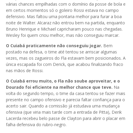
várias chances empilhadas com o domínio da posse de bola e
em certos momentos só o goleiro Rossi estava no campo
defensivo. Mas faltou uma pontaria melhor para furar a boa
noite de Walter. Alcaraz não entrou bem na partida, enquanto
Bruno Henrique e Michael capricharam pouco nas chegadas.
Wesley foi quem criou melhor, mas não conseguiu marcar.
O Cuiabá praticamente não conseguiu jogar.
Bem
postado na defesa, o time até tentou se arriscar algumas
vezes, mas os zagueiros do Fla estavam bem posicionados. A
única escapada foi com Derick, que acabou finalizando fraco
nas mãos de Rossi.
O Cuiabá errou muito, o Fla não soube aproveitar, e o
Dourado foi eficiente na melhor chance que teve.
Na
volta do segundo tempo, o time da casa tentou se fazer mais
presente no campo ofensivo e parecia faltar confiança para o
acerto sair. Quando a comissão já estudava uma mudança
ofensiva (que viria mais tarde com a entrada de Pitta), Derik
Lacerda recebeu belo passe de Clayton para abrir o placar em
falha defensiva do rubro-negro.