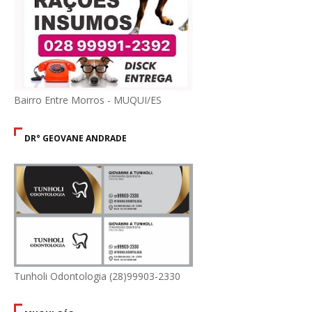
Bairro Entre Morros - MUQUI/ES
DR° GEOVANE ANDRADE
Tunholi Odontologia (28)99903-2330