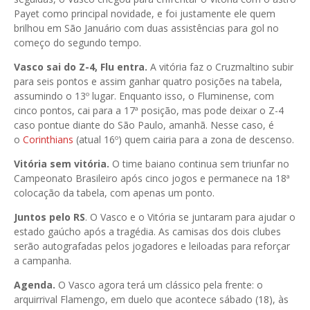
Payet como principal novidade, e foi justamente ele quem
brilhou em São Januário com duas assistências para gol no
começo do segundo tempo.
Vasco sai do Z-4, Flu entra.
A vitória faz o Cruzmaltino subir
para seis pontos e assim ganhar quatro posições na tabela,
assumindo o 13º lugar. Enquanto isso, o Fluminense, com
cinco pontos, cai para a 17ª posição, mas pode deixar o Z-4
caso pontue diante do São Paulo, amanhã. Nesse caso, é
o
Corinthians
(atual 16º) quem cairia para a zona de descenso.
Vitória sem vitória.
O time baiano continua sem triunfar no
Campeonato Brasileiro após cinco jogos e permanece na 18ª
colocação da tabela, com apenas um ponto.
Juntos pelo RS
. O Vasco e o Vitória se juntaram para ajudar o
estado gaúcho após a tragédia. As camisas dos dois clubes
serão autografadas pelos jogadores e leiloadas para reforçar
a campanha.
Agenda.
O Vasco agora terá um clássico pela frente: o
arquirrival Flamengo, em duelo que acontece sábado (18), às