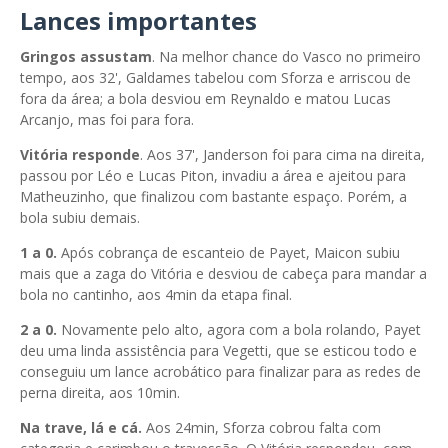
Lances importantes
Gringos assustam
. Na melhor chance do Vasco no primeiro
tempo, aos 32', Galdames tabelou com Sforza e arriscou de
fora da área; a bola desviou em Reynaldo e matou Lucas
Arcanjo, mas foi para fora.
Vitória responde
. Aos 37', Janderson foi para cima na direita,
passou por Léo e Lucas Piton, invadiu a área e ajeitou para
Matheuzinho, que finalizou com bastante espaço. Porém, a
bola subiu demais.
1 a 0.
Após cobrança de escanteio de Payet, Maicon subiu
mais que a zaga do Vitória e desviou de cabeça para mandar a
bola no cantinho, aos 4min da etapa final.
2 a 0.
Novamente pelo alto, agora com a bola rolando, Payet
deu uma linda assistência para Vegetti, que se esticou todo e
conseguiu um lance acrobático para finalizar para as redes de
perna direita, aos 10min.
Na trave, lá e cá.
Aos 24min, Sforza cobrou falta com