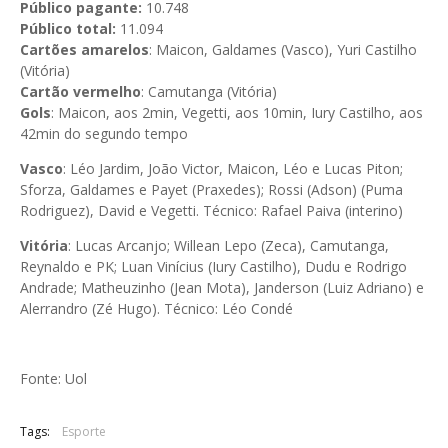
Público pagante:
10.748
Público total:
11.094
Cartões amarelos
: Maicon, Galdames (Vasco), Yuri Castilho
(Vitória)
Cartão vermelho
: Camutanga (Vitória)
Gols
: Maicon, aos 2min, Vegetti, aos 10min, Iury Castilho, aos
42min do segundo tempo
Vasco
: Léo Jardim, João Victor, Maicon, Léo e Lucas Piton;
Sforza, Galdames e Payet (Praxedes); Rossi (Adson) (Puma
Rodriguez), David e Vegetti. Técnico: Rafael Paiva (interino)
Vitória
: Lucas Arcanjo; Willean Lepo (Zeca), Camutanga,
Reynaldo e PK; Luan Vinícius (Iury Castilho), Dudu e Rodrigo
Andrade; Matheuzinho (Jean Mota), Janderson (Luiz Adriano) e
Alerrandro (Zé Hugo). Técnico: Léo Condé
Fonte: Uol
Tags:
Esporte