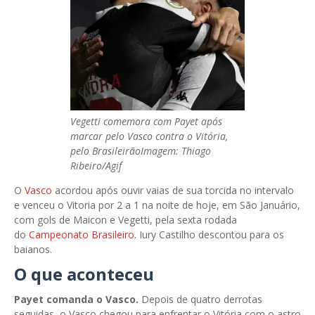
Vegetti comemora com Payet após
marcar pelo Vasco contra o Vitória,
pelo BrasileirãoImagem: Thiago
Ribeiro/Agif
O
Vasco
acordou após ouvir vaias de sua torcida no intervalo
e venceu o Vitoria por 2 a 1 na noite de hoje, em São Januário,
com gols de Maicon e Vegetti, pela sexta rodada
do
Campeonato Brasileiro
. Iury Castilho descontou para os
baianos.
O que aconteceu
Payet comanda o Vasco.
Depois de quatro derrotas
seguidas, o Vasco chegou para enfrentar o Vitória com o astro