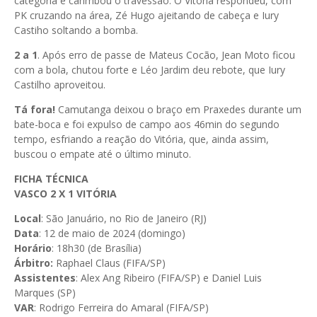
categoria e carimbou o travessão. O Vitória respondeu, com
PK cruzando na área, Zé Hugo ajeitando de cabeça e Iury
Castiho soltando a bomba.
2 a 1
. Após erro de passe de Mateus Cocão, Jean Moto ficou
com a bola, chutou forte e Léo Jardim deu rebote, que Iury
Castilho aproveitou.
Tá fora!
Camutanga deixou o braço em Praxedes durante um
bate-boca e foi expulso de campo aos 46min do segundo
tempo, esfriando a reação do Vitória, que, ainda assim,
buscou o empate até o último minuto.
FICHA TÉCNICA
VASCO 2 X 1 VITÓRIA
Local
: São Januário, no Rio de Janeiro (RJ)
Data
: 12 de maio de 2024 (domingo)
Horário
: 18h30 (de Brasília)
Árbitro:
Raphael Claus (FIFA/SP)
Assistentes
: Alex Ang Ribeiro (FIFA/SP) e Daniel Luis
Marques (SP)
VAR
: Rodrigo Ferreira do Amaral (FIFA/SP)