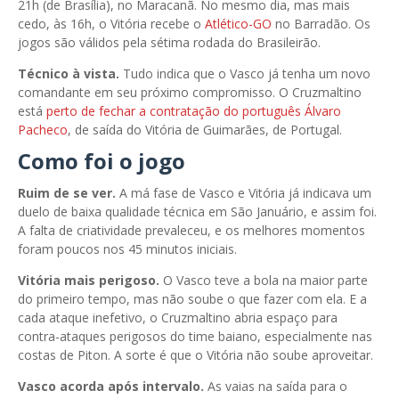
21h (de Brasília), no Maracanã. No mesmo dia, mas mais
cedo, às 16h, o Vitória recebe o
Atlético-GO
no Barradão. Os
jogos são válidos pela sétima rodada do Brasileirão.
Técnico à vista.
Tudo indica que o Vasco já tenha um novo
comandante em seu próximo compromisso. O Cruzmaltino
está
perto de fechar a contratação do português Álvaro
Pacheco
, de saída do Vitória de Guimarães, de Portugal.
Como foi o jogo
Ruim de se ver.
A má fase de Vasco e Vitória já indicava um
duelo de baixa qualidade técnica em São Januário, e assim foi.
A falta de criatividade prevaleceu, e os melhores momentos
foram poucos nos 45 minutos iniciais.
Vitória mais perigoso.
O Vasco teve a bola na maior parte
do primeiro tempo, mas não soube o que fazer com ela. E a
cada ataque inefetivo, o Cruzmaltino abria espaço para
contra-ataques perigosos do time baiano, especialmente nas
costas de Piton. A sorte é que o Vitória não soube aproveitar.
Vasco acorda após intervalo.
As vaias na saída para o