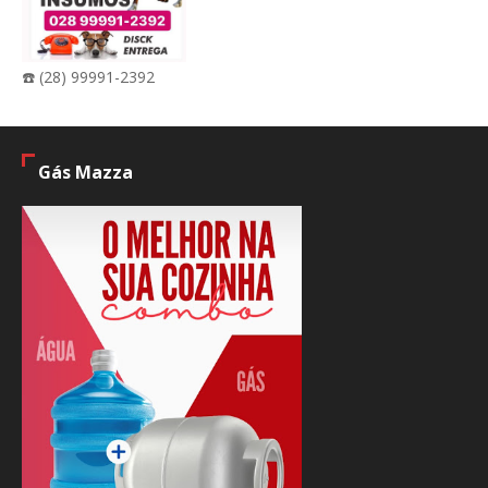
☎️ (28) 99991-2392
Gás Mazza