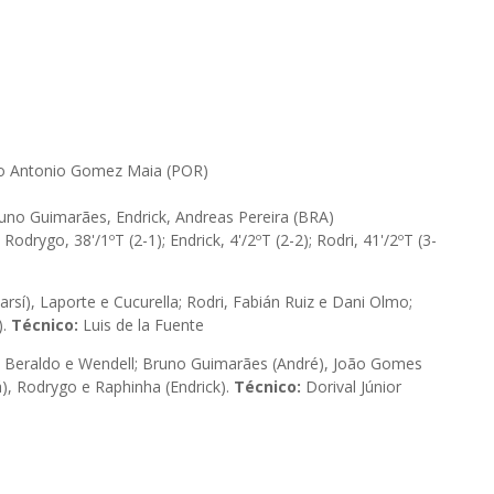
ano Antonio Gomez Maia (POR)
uno Guimarães, Endrick, Andreas Pereira (BRA)
 Rodrygo, 38'/1ºT (2-1); Endrick, 4'/2ºT (2-2); Rodri, 41'/2ºT (3-
sí), Laporte e Cucurella; Rodri, Fabián Ruiz e Dani Olmo;
).
Técnico:
Luis de la Fuente
o, Beraldo e Wendell; Bruno Guimarães (André), João Gomes
á), Rodrygo e Raphinha (Endrick).
Técnico:
Dorival Júnior