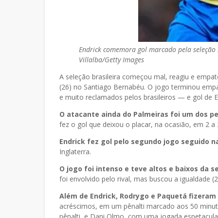
Endrick comemora gol marcado pela seleção 
Villalba/Getty Images
A seleção brasileira começou mal, reagiu e empa
(26) no Santiago Bernabéu. O jogo terminou empat
e muito reclamados pelos brasileiros — e gol de E
O atacante ainda do Palmeiras foi um dos p
fez o gol que deixou o placar, na ocasião, em 2 a 
Endrick fez gol pelo segundo jogo seguido n
Inglaterra.
O jogo foi intenso e teve altos e baixos da s
foi envolvido pelo rival, mas buscou a igualdade (
Além de Endrick, Rodrygo e Paquetá fizeram o
acréscimos, em um pênalti marcado aos 50 minut
pênalti, e Dani Olmo, com uma jogada espetacula