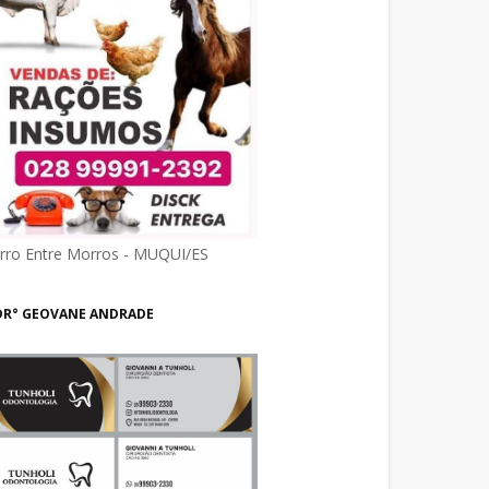
irro Entre Morros - MUQUI/ES
DR° GEOVANE ANDRADE