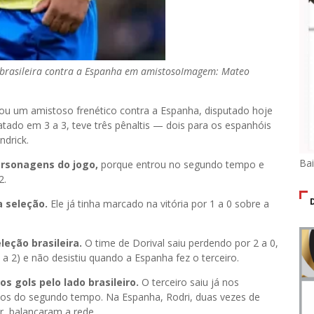
brasileira contra a Espanha em amistoso
Imagem: Mateo
tou um amistoso frenético contra a Espanha, disputado hoje
ado em 3 a 3, teve três pênaltis — dois para os espanhóis
ndrick.
Ba
ersonagens do jogo,
porque entrou no segundo tempo e
2.
a seleção.
Ele já tinha marcado na vitória por 1 a 0 sobre a
eleção brasileira.
O time de Dorival saiu perdendo por 2 a 0,
2 a 2) e não desistiu quando a Espanha fez o terceiro.
s gols pelo lado brasileiro.
O terceiro saiu já nos
os do segundo tempo. Na Espanha, Rodri, duas vezes de
r, balançaram a rede.