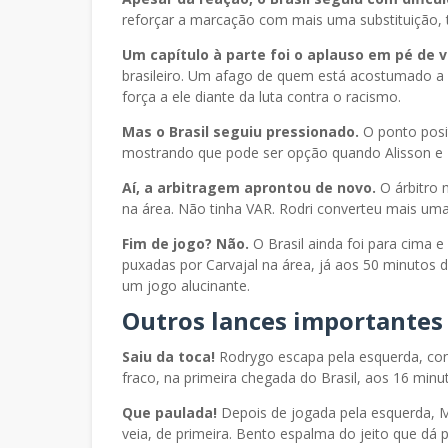
reforçar a marcação com mais uma substituição, ti
Um capítulo à parte foi o aplauso em pé de v
brasileiro. Um afago de quem está acostumado a 
força a ele diante da luta contra o racismo.
Mas o Brasil seguiu pressionado.
O ponto posit
mostrando que pode ser opção quando Alisson e E
Aí, a arbitragem aprontou de novo.
O árbitro 
na área. Não tinha VAR. Rodri converteu mais uma ve
Fim de jogo? Não.
O Brasil ainda foi para cima e
puxadas por Carvajal na área, já aos 50 minuto
um jogo alucinante.
Outros lances importantes
Saiu da toca!
Rodrygo escapa pela esquerda, cons
fraco, na primeira chegada do Brasil, aos 16 min
Que paulada!
Depois de jogada pela esquerda, M
veia, de primeira. Bento espalma do jeito que dá p