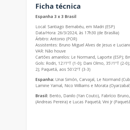
Ficha técnica
Espanha 3 x 3 Brasil
Local: Santiago Bernabéu, em Madri (ESP)
Data/Hora: 26/3/2024, às 17h30 (de Brasília)
Árbitro: Antonio (POR)
Assistentes: Bruno Miguel Alves de Jesus e Luci
VAR: Não houve
Cartões amarelos: Le Normand, Laporte (ESP); Br
Gols: Rodri, 12'/1ºT (1-0); Dani Olmo, 35'/1ºT (2-0);
2); Paquetá, aos 50'/2ºT (3-3)
Espanha:
Unai Simón, Carvajal, Le Normand (Cubar
Lamine Yamal, Nico Williams e Morata (Oyarzabal
Brasil:
Bento, Danilo (Yan Couto), Fabrício Brun
(Andreas Pereira) e Lucas Paquetá; Vini Jr (Paquet