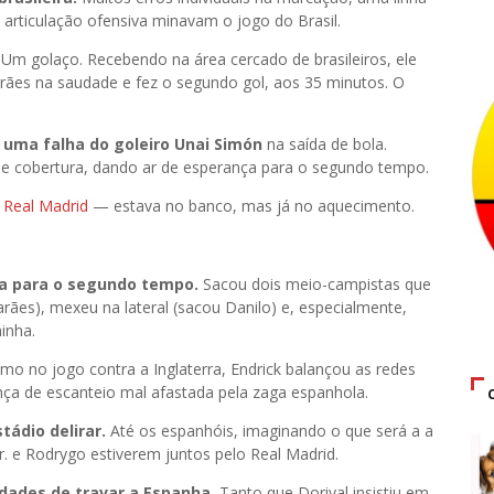
 articulação ofensiva minavam o jogo do Brasil.
Um golaço. Recebendo na área cercado de brasileiros, ele
ães na saudade e fez o segundo gol, aos 35 minutos. O
uma falha do goleiro Unai Simón
na saída de bola.
de cobertura, dando ar de esperança para o segundo tempo.
o
Real Madrid
— estava no banco, mas já no aquecimento.
lta para o segundo tempo.
Sacou dois meio-campistas que
es), mexeu na lateral (sacou Danilo) e, especialmente,
inha.
mo no jogo contra a Inglaterra, Endrick balançou as redes
ança de escanteio mal afastada pela zaga espanhola.
stádio delirar.
Até os espanhóis, imaginando o que será a a
Jr. e Rodrygo estiverem juntos pelo Real Madrid.
ldades de travar a Espanha.
Tanto que Dorival insistiu em