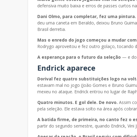
defensiva muito baixa e erros de passes curtos na
Dani Olmo, para completar, fez uma pintura.
deu uma caneta em Beraldo, deixou Bruno Guimar
Brasil derretia.
Mas o enredo do jogo começou a mudar com 
Rodrygo aproveitou e fez outro golaço, tocando 
A esperança para o futuro da seleção
— e d
Endrick aparece
Dorival fez quatro substituições logo na vo
estavam mal no jogo (João Gomes e Bruno Guimarã
mexeu no ataque. Endrick entrou no lugar de Raph
Quatro minutos. E gol dele. De novo.
Assim co
pela seleção. Ele estava solto na área após cobr
A batida firme, de primeira, no canto fez o e
partir do segundo semestre, quando Endrick, Vini 
Apesar da reação, o Brasil seguiu com dificu