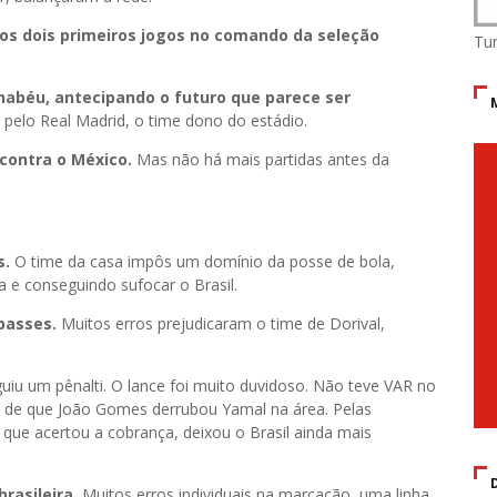
elos dois primeiros jogos no comando da seleção
Tu
rnabéu, antecipando o futuro que parece ser
 pelo Real Madrid, o time dono do estádio.
 contra o México.
Mas não há mais partidas antes da
s.
O time da casa impôs um domínio da posse de bola,
 e conseguindo sufocar o Brasil.
passes.
Muitos erros prejudicaram o time de Dorival,
iu um pênalti. O lance foi muito duvidoso. Não teve VAR no
itro de que João Gomes derrubou Yamal na área. Pelas
 que acertou a cobrança, deixou o Brasil ainda mais
rasileira.
Muitos erros individuais na marcação, uma linha