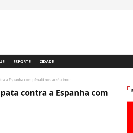
UE
ESPORTE
CIDADE
ntra a Espanha com pênalti nos acréscimos
empata contra a Espanha com