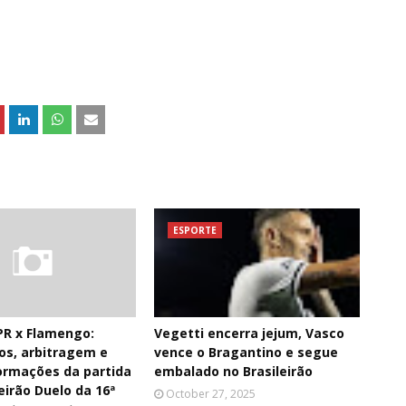
ESPORTE
PR x Flamengo:
Vegetti encerra jejum, Vasco
os, arbitragem e
vence o Bragantino e segue
ormações da partida
embalado no Brasileirão
eirão Duelo da 16ª
October 27, 2025