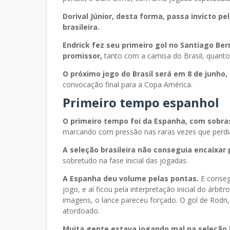
Dorival Júnior, desta forma, passa invicto p
brasileira.
Endrick fez seu primeiro gol no Santiago Be
promissor,
tanto com a camisa do Brasil, quanto
O próximo jogo do Brasil será em 8 de junho,
convocação final para a Copa América.
Primeiro tempo espanhol
O primeiro tempo foi da Espanha, com sobra
marcando com pressão nas raras vezes que perdia
A seleção brasileira não conseguia encaixar 
sobretudo na fase inicial das jogadas.
A Espanha deu volume pelas pontas.
E consegu
jogo, e aí ficou pela interpretação inicial do árb
imagens, o lance pareceu forçado. O gol de Rodri,
atordoado.
Muita gente estava jogando mal na seleção b