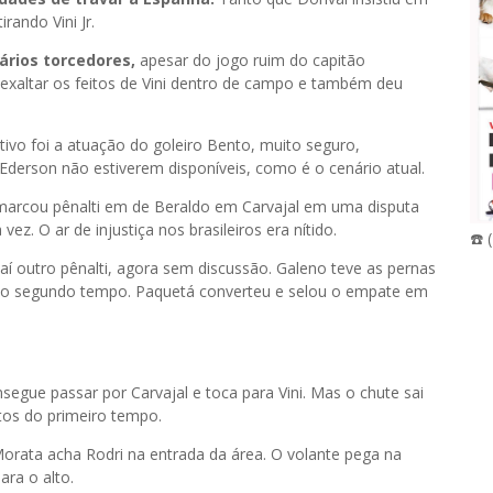
rando Vini Jr.
ários torcedores,
apesar do jogo ruim do capitão
exaltar os feitos de Vini dentro de campo e também deu
ivo foi a atuação do goleiro Bento, muito seguro,
derson não estiverem disponíveis, como é o cenário atual.
marcou pênalti em de Beraldo em Carvajal em uma disputa
z. O ar de injustiça nos brasileiros era nítido.
☎️ 
 aí outro pênalti, agora sem discussão. Galeno teve as pernas
s do segundo tempo. Paquetá converteu e selou o empate em
egue passar por Carvajal e toca para Vini. Mas o chute sai
utos do primeiro tempo.
orata acha Rodri na entrada da área. O volante pega na
ara o alto.