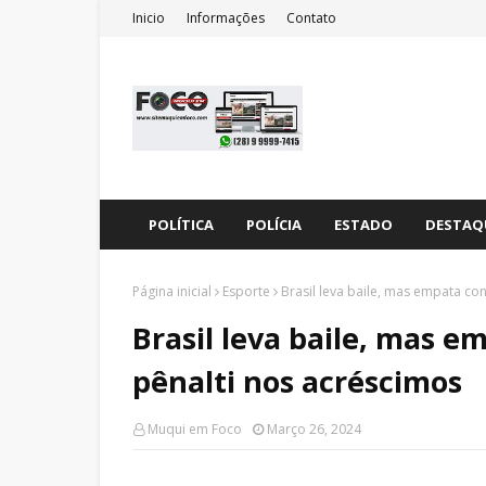
Inicio
Informações
Contato
POLÍTICA
POLÍCIA
ESTADO
DESTAQ
Página inicial
Esporte
Brasil leva baile, mas empata co
Brasil leva baile, mas 
pênalti nos acréscimos
Muqui em Foco
Março 26, 2024