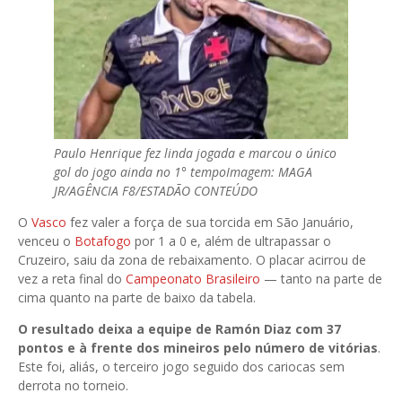
Paulo Henrique fez linda jogada e marcou o único
gol do jogo ainda no 1° tempo
Imagem: MAGA
JR/AGÊNCIA F8/ESTADÃO CONTEÚDO
O
Vasco
fez valer a força de sua torcida em São Januário,
venceu o
Botafogo
por 1 a 0 e, além de ultrapassar o
Cruzeiro, saiu da zona de rebaixamento. O placar acirrou de
vez a reta final do
Campeonato Brasileiro
— tanto na parte de
cima quanto na parte de baixo da tabela.
O resultado deixa a equipe de Ramón Diaz com 37
pontos e à frente dos mineiros pelo número de vitórias
.
Este foi, aliás, o terceiro jogo seguido dos cariocas sem
derrota no torneio.