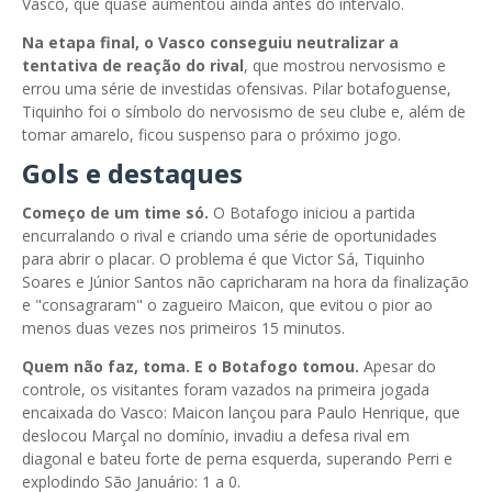
Vasco, que quase aumentou ainda antes do intervalo.
Na etapa final, o Vasco conseguiu neutralizar a
tentativa de reação do rival
, que mostrou nervosismo e
errou uma série de investidas ofensivas. Pilar botafoguense,
Tiquinho foi o símbolo do nervosismo de seu clube e, além de
tomar amarelo, ficou suspenso para o próximo jogo.
Gols e destaques
Começo de um time só.
O Botafogo iniciou a partida
encurralando o rival e criando uma série de oportunidades
para abrir o placar. O problema é que Victor Sá, Tiquinho
Soares e Júnior Santos não capricharam na hora da finalização
e "consagraram" o zagueiro Maicon, que evitou o pior ao
menos duas vezes nos primeiros 15 minutos.
Quem não faz, toma. E o Botafogo tomou.
Apesar do
controle, os visitantes foram vazados na primeira jogada
encaixada do Vasco: Maicon lançou para Paulo Henrique, que
deslocou Marçal no domínio, invadiu a defesa rival em
diagonal e bateu forte de perna esquerda, superando Perri e
explodindo São Januário: 1 a 0.