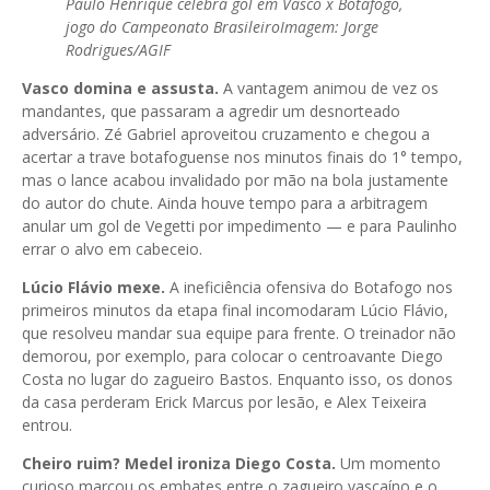
Paulo Henrique celebra gol em Vasco x Botafogo,
jogo do Campeonato Brasileiro
Imagem: Jorge
Rodrigues/AGIF
Vasco domina e assusta.
A vantagem animou de vez os
mandantes, que passaram a agredir um desnorteado
adversário. Zé Gabriel aproveitou cruzamento e chegou a
acertar a trave botafoguense nos minutos finais do 1° tempo,
mas o lance acabou invalidado por mão na bola justamente
do autor do chute. Ainda houve tempo para a arbitragem
anular um gol de Vegetti por impedimento — e para Paulinho
errar o alvo em cabeceio.
Lúcio Flávio mexe.
A ineficiência ofensiva do Botafogo nos
primeiros minutos da etapa final incomodaram Lúcio Flávio,
que resolveu mandar sua equipe para frente. O treinador não
demorou, por exemplo, para colocar o centroavante Diego
Costa no lugar do zagueiro Bastos. Enquanto isso, os donos
da casa perderam Erick Marcus por lesão, e Alex Teixeira
entrou.
Cheiro ruim? Medel ironiza Diego Costa.
Um momento
curioso marcou os embates entre o zagueiro vascaíno e o