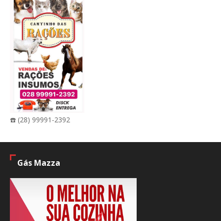
☎️ (28) 99991-2392
Gás Mazza