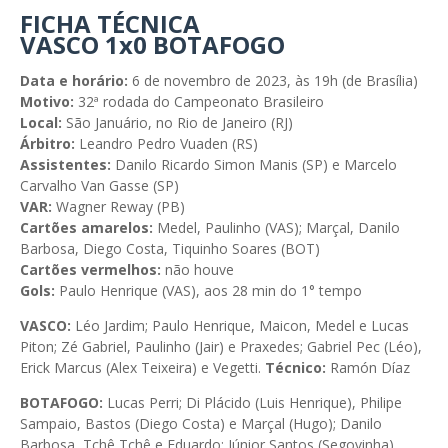
FICHA TÉCNICA
VASCO 1x0 BOTAFOGO
Data e horário:
6 de novembro de 2023, às 19h (de Brasília)
Motivo:
32ª rodada do Campeonato Brasileiro
Local:
São Januário, no Rio de Janeiro (RJ)
Árbitro:
Leandro Pedro Vuaden (RS)
Assistentes:
Danilo Ricardo Simon Manis (SP) e Marcelo
Carvalho Van Gasse (SP)
VAR:
Wagner Reway (PB)
Cartões amarelos:
Medel, Paulinho (VAS);
Marçal, Danilo
Barbosa, Diego Costa, Tiquinho Soares (BOT)
Cartões vermelhos:
não houve
Gols:
Paulo Henrique (VAS), aos 28 min do 1° tempo
VASCO:
Léo Jardim; Paulo Henrique, Maicon, Medel e Lucas
Piton; Zé Gabriel, Paulinho (Jair) e Praxedes; Gabriel Pec (Léo),
Erick Marcus (Alex Teixeira) e Vegetti.
Técnico:
Ramón Díaz
BOTAFOGO:
Lucas Perri; Di Plácido (Luis Henrique), Philipe
Sampaio, Bastos (Diego Costa) e Marçal (Hugo); Danilo
Barbosa, Tchê Tchê e Eduardo; Júnior Santos (Segovinha),