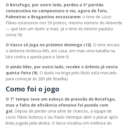
O Botafogo, por outro lado, perdeu a 3ª partida
consecutiva no campeonato e viu, agora de fato,
Palmeiras e Bragantino encostarem
: o time de Lúcio
Flávio estacionou nos 59 pontos, mesmo número do Alviverde
— que tem um duelo a mais. Já o time do interior paulista
soma 58.
O Vasco só joga no próximo domingo (12)
. O time encara
o lanterna América-MG, em casa, em mais uma batalha na
luta contra a queda para a Série B.
O ainda líder, por outro lado, recebe o Grêmio já nesta
quinta-feira (9).
O duelo na briga pelo título está marcado
para começar às 20h (de Brasília).
Como foi o jogo
O 1° tempo teve um esboço de pressão do Botafogo,
mas a falta de eficiência ofensiva foi punida com
gol.
Depois de perder uma série de chances, a equipe de
Lúcio Flávio bobeou e viu Paulo Henrique abrir o placar após
linda jogada pela direita. O lance resultou em melhora do