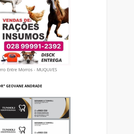
irro Entre Morros - MUQUI/ES
DR° GEOVANE ANDRADE