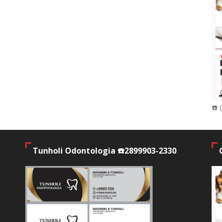
☎️ 
Tunholi Odontologia ☎️2899903-2330