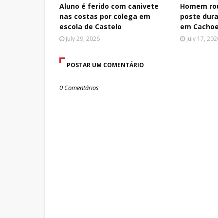
Aluno é ferido com canivete
Homem rou
nas costas por colega em
poste dura
escola de Castelo
em Cachoe
July 29, 2026
July 17, 202
POSTAR UM COMENTÁRIO
0 Comentários