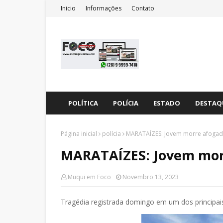
Inicio
Informações
Contato
POLÍTICA
POLÍCIA
ESTADO
DESTAQ
Página inicial
polícia
MARATAÍZES: Jovem morre afogado
MARATAÍZES: Jovem morr
Muqui em Foco
Novembro 13, 2023
Tragédia registrada domingo em um dos principais 