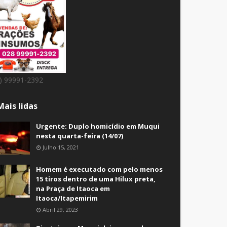
8) 99991-2392
Mais lidas
Urgente: Duplo homicídio em Muqui
nesta quarta-feira (14/07)
Julho 15, 2021
Homem é executado com pelo menos
15 tiros dentro de uma Hilux preta,
na Praça de Itaoca em
Itaoca/Itapemirim
Abril 29, 2023