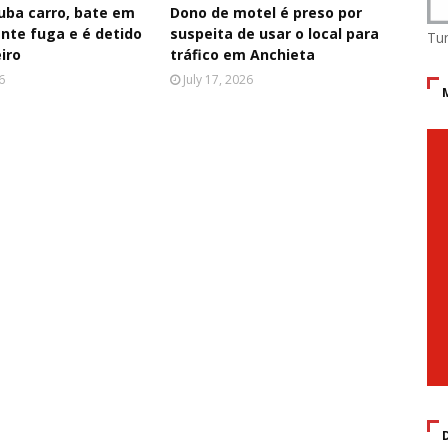
ba carro, bate em
Dono de motel é preso por
nte fuga e é detido
suspeita de usar o local para
Tu
iro
tráfico em Anchieta
6
July 17, 2026