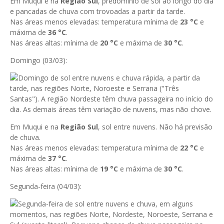
Em Muqui e na
Região Sul
, predomínio de sol ao longo do dia
e pancadas de chuva com trovoadas a partir da tarde.
Nas áreas menos elevadas: temperatura mínima de
23
°C
e
máxima de
36
°C
.
Nas áreas altas: mínima de
20 °C
e máxima de
30 °C
.
Domingo (03/03):
Domingo de sol entre nuvens e chuva rápida, a partir da
tarde, nas regiões Norte, Noroeste e Serrana ("Três
Santas"). A região Nordeste têm chuva passageira no início do
dia. As demais áreas têm variação de nuvens, mas não chove.
Em Muqui e na
Região Sul
, sol entre nuvens. Não há previsão
de chuva.
Nas áreas menos elevadas: temperatura mínima de
22
°C
e
máxima de
37
°C
.
Nas áreas altas: mínima de
19 °C
e máxima de
30 °C
.
Segunda-feira (04/03):
Segunda-feira de sol entre nuvens e chuva, em alguns
momentos, nas regiões Norte, Nordeste, Noroeste, Serrana e