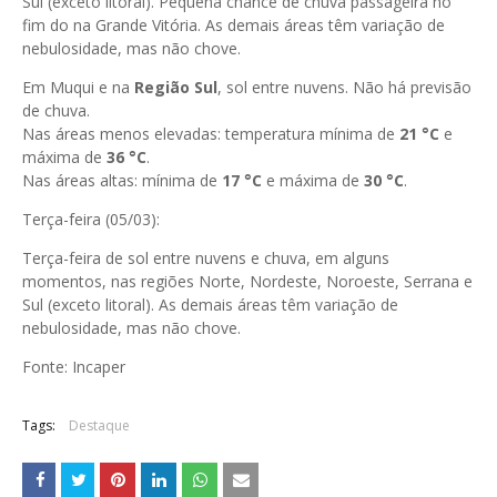
Sul (exceto litoral). Pequena chance de chuva passageira no
fim do na Grande Vitória. As demais áreas têm variação de
nebulosidade, mas não chove.
Em Muqui e na
Região Sul
, sol entre nuvens. Não há previsão
de chuva.
Nas áreas menos elevadas: temperatura mínima de
21
°C
e
máxima de
36
°C
.
Nas áreas altas: mínima de
17 °C
e máxima de
30 °C
.
Terça-feira (05/03):
Terça-feira de sol entre nuvens e chuva, em alguns
momentos, nas regiões Norte, Nordeste, Noroeste, Serrana e
Sul (exceto litoral). As demais áreas têm variação de
nebulosidade, mas não chove.
Fonte: Incaper
Tags:
Destaque